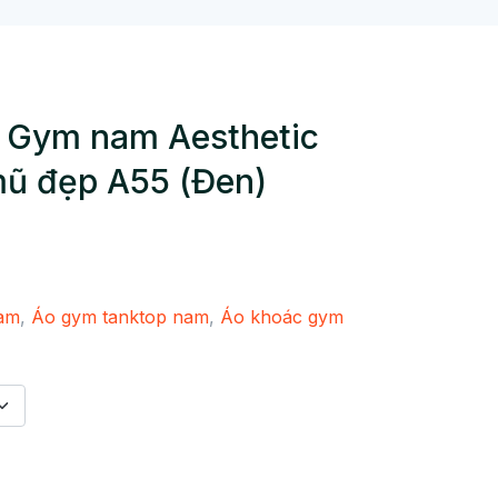
ỗ Gym nam Aesthetic
mũ đẹp A55 (Đen)
am
,
Áo gym tanktop nam
,
Áo khoác gym