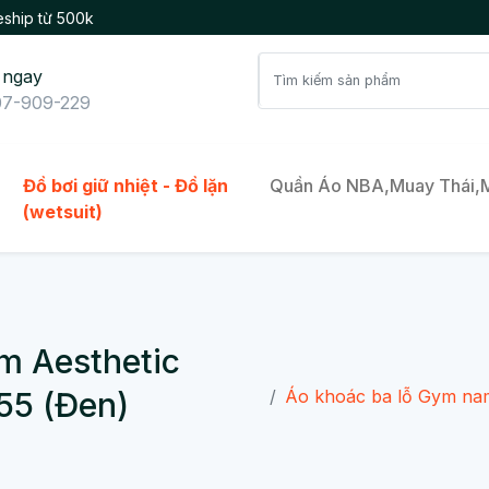
ship từ 500k
 ngay
7-909-229
Đồ bơi giữ nhiệt - Đồ lặn
Quần Áo NBA,Muay Thái
(wetsuit)
m Aesthetic
55 (Đen)
Áo khoác ba lỗ Gym nam