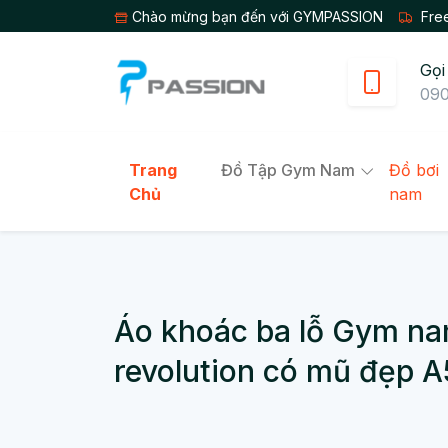
Chào mừng bạn đến với GYMPASSION
Free
Gọi
090
Trang
Đồ Tập Gym Nam
Đồ bơi
Chủ
nam
Áo khoác ba lỗ Gym na
revolution có mũ đẹp A