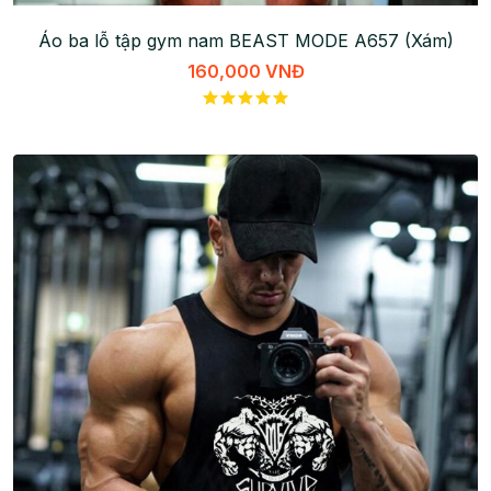
Áo ba lỗ tập gym nam BEAST MODE A657 (Xám)
160,000 VNĐ