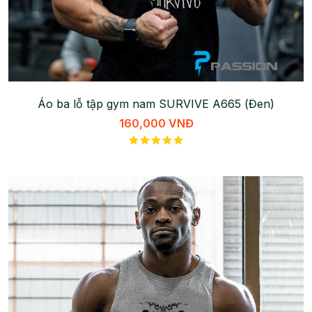
Áo ba lỗ tập gym nam SURVIVE A665 (Đen)
160,000 VNĐ