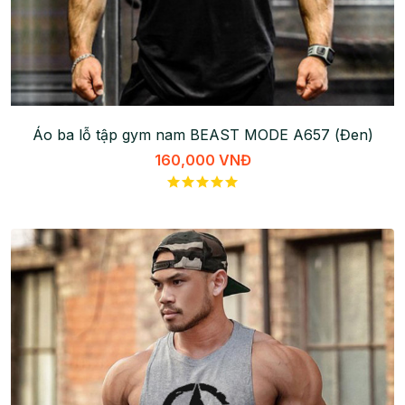
Áo ba lỗ tập gym nam BEAST MODE A657 (Đen)
160,000 VNĐ