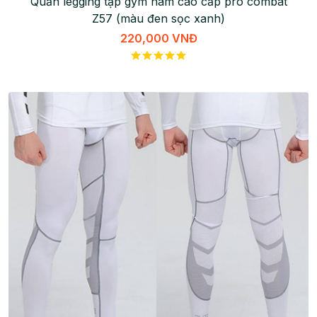
Quần legging tập gym nam cao cấp pro combat
Z57 (màu đen sọc xanh)
220,000 VNĐ